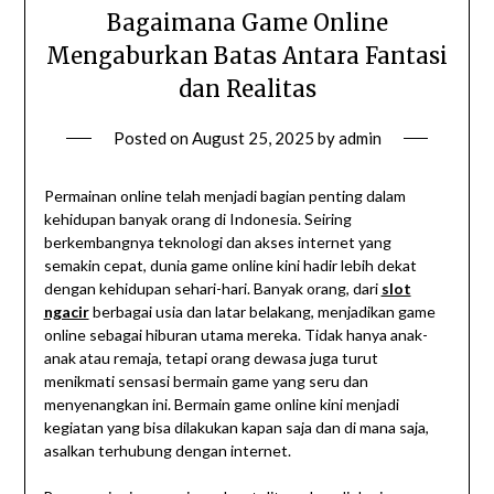
Bagaimana Game Online
Mengaburkan Batas Antara Fantasi
dan Realitas
Posted on
August 25, 2025
by
admin
Permainan online telah menjadi bagian penting dalam
kehidupan banyak orang di Indonesia. Seiring
berkembangnya teknologi dan akses internet yang
semakin cepat, dunia game online kini hadir lebih dekat
dengan kehidupan sehari-hari. Banyak orang, dari
slot
ngacir
berbagai usia dan latar belakang, menjadikan game
online sebagai hiburan utama mereka. Tidak hanya anak-
anak atau remaja, tetapi orang dewasa juga turut
menikmati sensasi bermain game yang seru dan
menyenangkan ini. Bermain game online kini menjadi
kegiatan yang bisa dilakukan kapan saja dan di mana saja,
asalkan terhubung dengan internet.