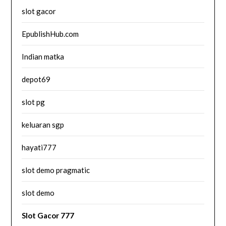
slot gacor
EpublishHub.com
Indian matka
depot69
slot pg
keluaran sgp
hayati777
slot demo pragmatic
slot demo
Slot Gacor 777